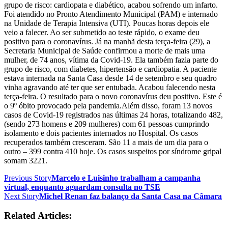
grupo de risco: cardiopata e diabético, acabou sofrendo um infarto.
Foi atendido no Pronto Atendimento Municipal (PAM) e internado
na Unidade de Terapia Intensiva (UTI). Poucas horas depois ele
veio a falecer. Ao ser submetido ao teste rápido, o exame deu
positivo para o coronavírus. Já na manhã desta terça-feira (29), a
Secretaria Municipal de Saúde confirmou a morte de mais uma
mulher, de 74 anos, vítima da Covid-19. Ela também fazia parte do
grupo de risco, com diabetes, hipertensão e cardiopatia. A paciente
estava internada na Santa Casa desde 14 de setembro e seu quadro
vinha agravando até ter que ser entubada. Acabou falecendo nesta
terça-feira. O resultado para o novo coronavírus deu positivo. Este é
o 9º óbito provocado pela pandemia.Além disso, foram 13 novos
casos de Covid-19 registrados nas últimas 24 horas, totalizando 482,
(sendo 273 homens e 209 mulheres) com 61 pessoas cumprindo
isolamento e dois pacientes internados no Hospital. Os casos
recuperados também cresceram. São 11 a mais de um dia para o
outro – 399 contra 410 hoje. Os casos suspeitos por síndrome gripal
somam 3221.
Previous Story
Marcelo e Luisinho trabalham a campanha
virtual, enquanto aguardam consulta no TSE
Next Story
Michel Renan faz balanço da Santa Casa na Câmara
Related Articles: