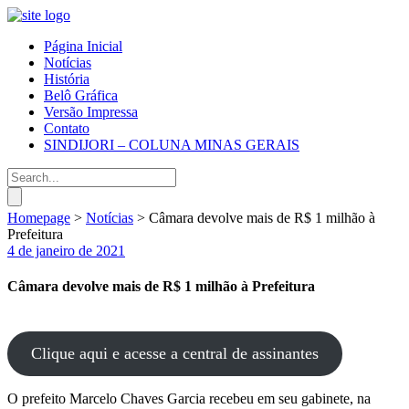
Página Inicial
Notícias
História
Belô Gráfica
Versão Impressa
Contato
SINDIJORI – COLUNA MINAS GERAIS
Homepage
>
Notícias
>
Câmara devolve mais de R$ 1 milhão à
Prefeitura
4 de janeiro de 2021
Câmara devolve mais de R$ 1 milhão à Prefeitura
Clique aqui e acesse a central de assinantes
O prefeito Marcelo Chaves Garcia recebeu em seu gabinete, na