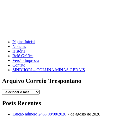
Página Inicial
Notícias
História
Belô Gráfica
Versão Impressa
Contato
SINDIJORI – COLUNA MINAS GERAIS
Arquivo Correio Trespontano
Arquivo
Correio
Trespontano
Posts Recentes
Edição número 2463 08/08/2026
7 de agosto de 2026