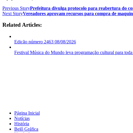
Previous Story
Prefeitura divulga protocolo para reabertura do c
Next Story
Vereadores aprovam recursos para compra de maquiná
Related Articles:
Edição número 2463 08/08/2026
Festival Música do Mundo leva programação cultural para toda
Página Inicial
Notícias
História
Belô Gráfica