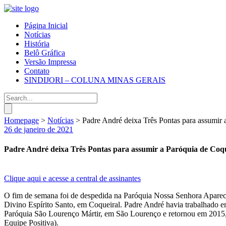
Página Inicial
Notícias
História
Belô Gráfica
Versão Impressa
Contato
SINDIJORI – COLUNA MINAS GERAIS
Homepage
>
Notícias
>
Padre André deixa Três Pontas para assumir 
26 de janeiro de 2021
Padre André deixa Três Pontas para assumir a Paróquia de Coqu
Clique aqui e acesse a central de assinantes
O fim de semana foi de despedida na Paróquia Nossa Senhora Aparec
Divino Espírito Santo, em Coqueiral. Padre André havia trabalhado 
Paróquia São Lourenço Mártir, em São Lourenço e retornou em 2015,
Equipe Positiva).