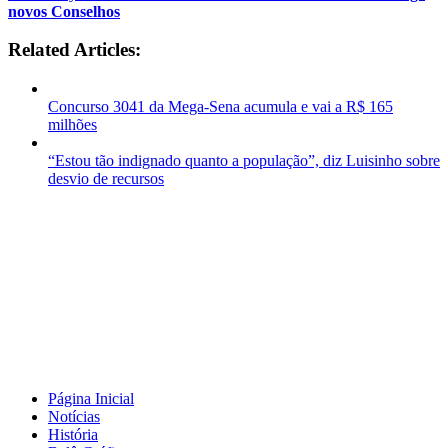
novos Conselhos
Related Articles:
Concurso 3041 da Mega-Sena acumula e vai a R$ 165
milhões
“Estou tão indignado quanto a população”, diz Luisinho sobre
desvio de recursos
Página Inicial
Notícias
História