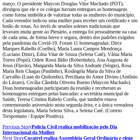
março. O presidente Maycon Douglas Vitor Machado (PDT),
divulgou que ele e os colegas haviam entregues as homenagens
como forma simbólica de valorizar todas as mulheres do município.
Cada vereador indicou uma mulher para receber um certificado e um
botão de rosas. Ao invés de sessões solenes tradicionais que
levavam muita gente ao Plenário, a entrega foi pessoalmente na casa
de cada uma, de forma breve e segura, dentro dos padrões exigidos
pela pandemia da Covid-19. Foram 11 homenageadas: Dirce
Marques Rabello (Coelho), Maria Laura Campos Mendonça
(Luciano Diniz), Edna Vitar de Souza (Selena Caté), Vânia Maria
Torres (Popó), Odete Rossi Ilídio (Robertinho), Ana Augusta de
Jesus (Flavão), Margarida Maria da Silva Andrade (Sérgio), Rosa
Maria Reis Chagas (Paulinho), Rosângela Maria da Silva de
Carvalho (Luan do Quilombo), Perciliana do Amor Divino (Antônio
do Lázaro), Cecília Cândida Oliveira Bueno (Maycon Machado).
Duas homenageadas participaram da reunião e receberam as
homenagens entregues pelas bancadas: a secretária municipal de
Saúde, Teresa Cristina Rabelo Corrêa, que também estava
comemorando aniversário nesta segunda-feira, e a única vereadora
desta legislatura, Maria Selena Silva, a Selena Caté. (Correio
Trespontano / Equipe Positiva).
Previous Story
Polícia Civil realiza mobilização pelo Dia
Internacional da Mulher
Next Story
Cocatrel realiza Assembleia Geral Ordinária e elege