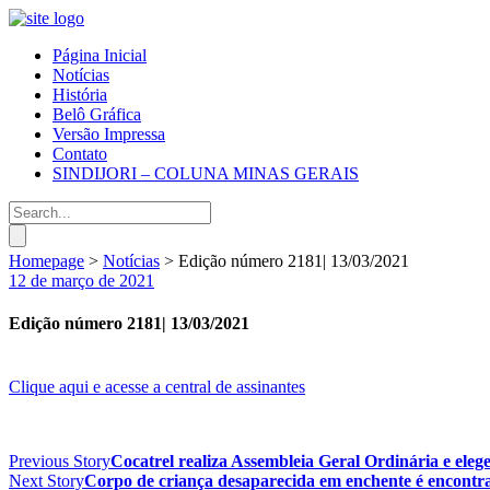
Página Inicial
Notícias
História
Belô Gráfica
Versão Impressa
Contato
SINDIJORI – COLUNA MINAS GERAIS
Homepage
>
Notícias
>
Edição número 2181| 13/03/2021
12 de março de 2021
Edição número 2181| 13/03/2021
Clique aqui e acesse a central de assinantes
Previous Story
Cocatrel realiza Assembleia Geral Ordinária e eleg
Next Story
Corpo de criança desaparecida em enchente é encontra