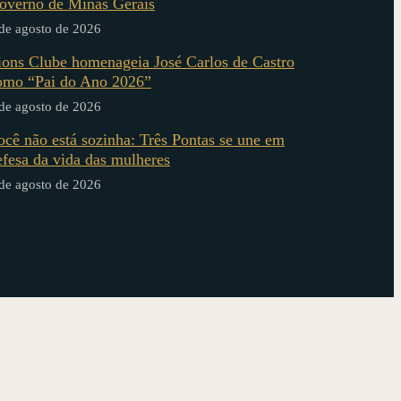
overno de Minas Gerais
de agosto de 2026
ions Clube homenageia José Carlos de Castro
omo “Pai do Ano 2026”
de agosto de 2026
ocê não está sozinha: Três Pontas se une em
efesa da vida das mulheres
de agosto de 2026