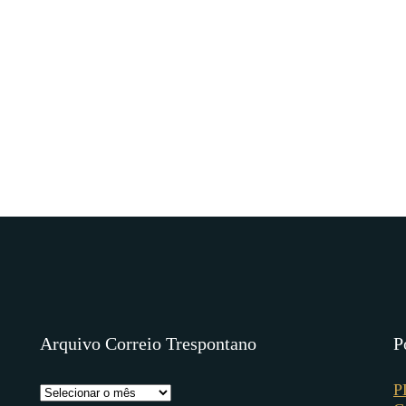
Arquivo Correio Trespontano
P
P