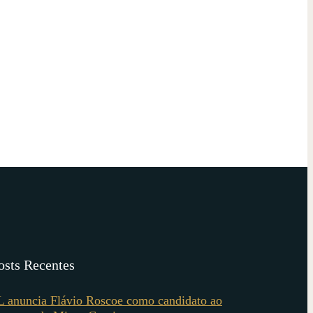
osts Recentes
L anuncia Flávio Roscoe como candidato ao