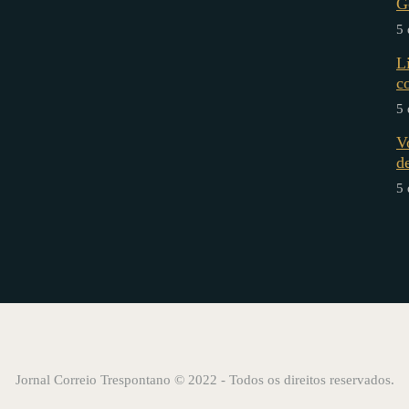
G
5 
L
c
5 
V
d
5 
Jornal Correio Trespontano © 2022 - Todos os direitos reservados.