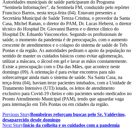
Autoridades municipais de saúde participaram do Programa
“Sentinela Informações”, da Sentinela FM, conduzido pelo repórter
Francisco Barros, nesta terça-feira (04). Estavam presentes a
Secretária Municipal de Saúde Tereza Cristina, o provedor da Santa
Casa, Michel Ranan, o diretor do PAM, Dr. Lucas Heberst, o diretor
técnico do Hospital Dr. Giovanni Barros e o diretor clínico do
Hospital Dr. Eduardo Vasconcelos. Segundo os profissionais de
saúde, o momento da pandemia é de preocupação, com o aumento
crescente de atendimentos e o colapso do sistema de saúde de Três
Pontas e da região. As autoridades pediram o apoio da população no
sentido de manter os cuidados básicos como evitar aglomeração,
utilizar a máscara, o álcool em gel e lavar as mãos constantemente.
Existe a preocupação com o Dia das Mães, que acontece neste
domingo (09). A orientação é para evitar encontros para não
sobrecarregar ainda mais o sistema de saúde. Na Santa Casa, na
terça-feira (04), haviam treze pacientes intubados, com a Unidade de
Tratamento Intensivo (UTI) lotada, os leitos de atendimento
exclusivo para Covid-19 cheios e oito pacientes sendo medicados no
Pronto Atendimento Municipal (PAM), tendo que aguardar vaga
para internação em Três Pontas ou em cidades da região.
Previous Story
Bombeiros reforçam buscas pelo Sr. Valdevino,
desaparecido desde domingo
Next Story
Início da colheita e os cuidados com a pandemia