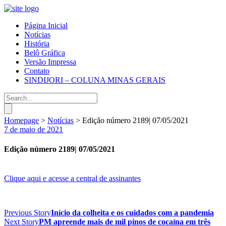
Página Inicial
Notícias
História
Belô Gráfica
Versão Impressa
Contato
SINDIJORI – COLUNA MINAS GERAIS
Homepage
>
Notícias
>
Edição número 2189| 07/05/2021
7 de maio de 2021
Edição número 2189| 07/05/2021
Clique aqui e acesse a central de assinantes
Previous Story
Início da colheita e os cuidados com a pandemia
Next Story
PM apreende mais de mil pinos de cocaína em três