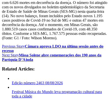
com 6.626 mortes em decorrência da doença. O número foi atingido
com os novos divulgados no boletim epidemiológico da Secretaria
de Estado de Saúde de Minas Gerais (SES-MG) nesta quarta-feira
(14). No novo balanço, foram incluídos pelo Estado novos 1.195
casos positivos de Covid-19 no Sul de MG e outras 47 mortes em
decorrência da doença. Até o momento, em Minas Gerais, são
1.880.519 casos casos confirmados de Covid-19, com 48.350
óbitos. Conforme a SES-MG, 1.767.575 pessoas estão recuperadas.
(Fonte: G1 / Foto: Wilson Moreno).
Previous Story
Câmara aprova LDO na última sessão antes do
recesso
Next Story
Missa Solene abre comemorações dos 190 anos da
Paróquia D’Ajuda
Related Articles:
Edição número 2463 08/08/2026
Festival Música do Mundo leva programação cultural para
toda a cidade