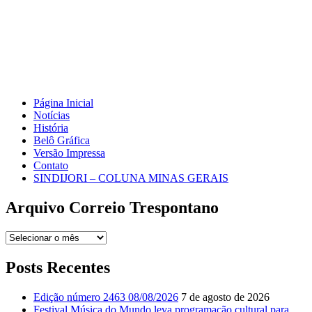
Página Inicial
Notícias
História
Belô Gráfica
Versão Impressa
Contato
SINDIJORI – COLUNA MINAS GERAIS
Arquivo Correio Trespontano
Arquivo
Correio
Trespontano
Posts Recentes
Edição número 2463 08/08/2026
7 de agosto de 2026
Festival Música do Mundo leva programação cultural para