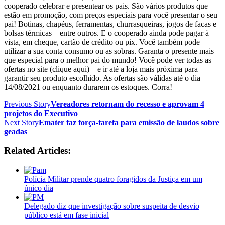
cooperado celebrar e presentear os pais. São vários produtos que
estão em promoção, com preços especiais para você presentar o seu
pai! Botinas, chapéus, ferramentas, churrasqueiras, jogos de facas e
bolsas térmicas – entre outros. E o cooperado ainda pode pagar à
vista, em cheque, cartão de crédito ou pix. Você também pode
utilizar a sua conta consumo ou as sobras. Garanta o presente mais
que especial para o melhor pai do mundo! Você pode ver todas as
ofertas no site (clique aqui) – e ir até a loja mais próxima para
garantir seu produto escolhido. As ofertas são válidas até o dia
14/08/2021 ou enquanto durarem os estoques. Corra!
Previous Story
Vereadores retornam do recesso e aprovam 4
projetos do Executivo
Next Story
Emater faz força-tarefa para emissão de laudos sobre
geadas
Related Articles:
Polícia Militar prende quatro foragidos da Justiça em um
único dia
Delegado diz que investigação sobre suspeita de desvio
público está em fase inicial