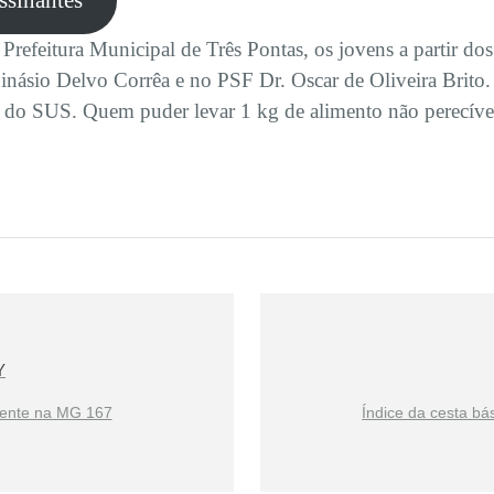
assinantes
refeitura Municipal de Três Pontas, os jovens a partir do
o Ginásio Delvo Corrêa e no PSF Dr. Oscar de Oliveira Brito
ão do SUS. Quem puder levar 1 kg de alimento não perecíve
Y
dente na MG 167
Índice da cesta bá