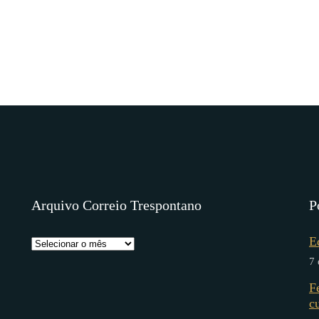
Arquivo Correio Trespontano
P
E
7 
F
c