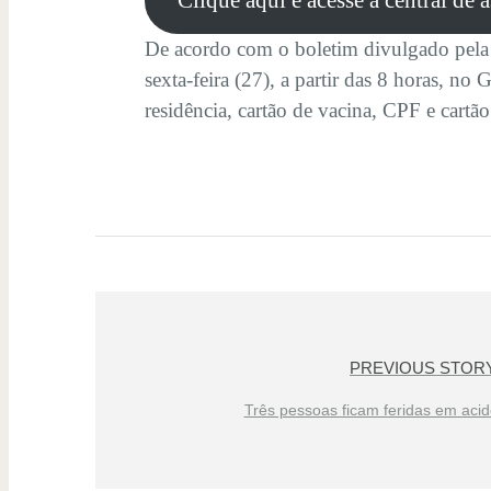
Clique aqui e acesse a central de 
De acordo com o boletim divulgado pela P
sexta-feira (27), a partir das 8 horas, n
residência, cartão de vacina, CPF e cart
PREVIOUS STOR
Três pessoas ficam feridas em aci