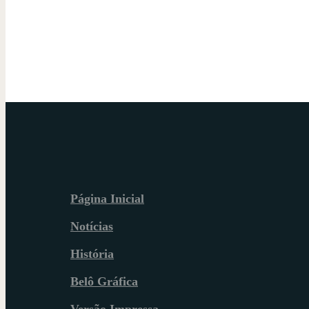
Página Inicial
Notícias
História
Belô Gráfica