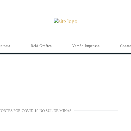
istória
Belô Gráfica
Versão Impressa
Conta
ORTES POR COVID-19 NO SUL DE MINAS