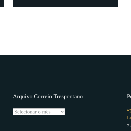
Arquivo Correio Trespontano
P
“
L
7 