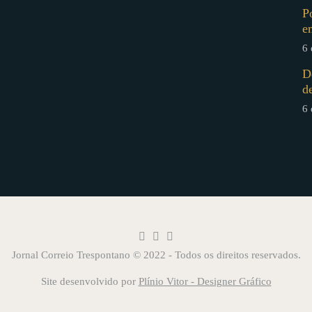
P
e
6 
D
d
6 
Jornal Correio Trespontano © 2022 - Todos os direitos reservados.
Site desenvolvido por
Plínio Vitor - Designer Gráfico