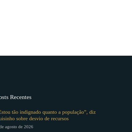
osts Recentes
Estou tão indignado quanto a população”, diz
uisinho sobre desvio de recursos
de agosto de 2026