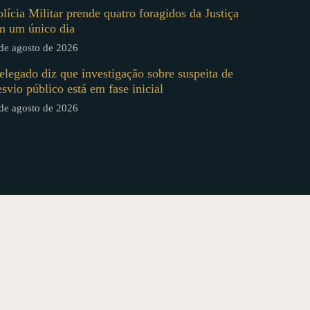
olícia Militar prende quatro foragidos da Justiça
m um único dia
de agosto de 2026
elegado diz que investigação sobre suspeita de
esvio público está em fase inicial
de agosto de 2026