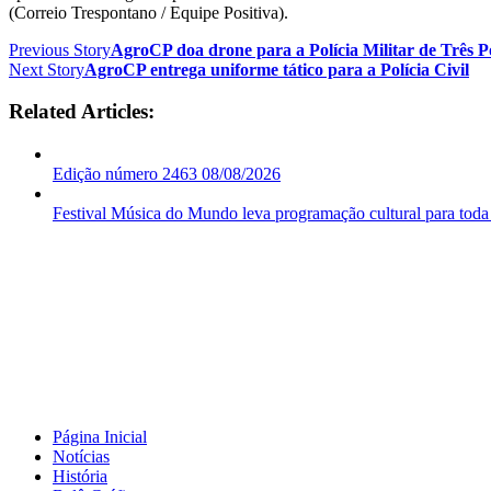
(Correio Trespontano / Equipe Positiva).
Previous Story
AgroCP doa drone para a Polícia Militar de Três P
Next Story
AgroCP entrega uniforme tático para a Polícia Civil
Related Articles:
Edição número 2463 08/08/2026
Festival Música do Mundo leva programação cultural para toda
Página Inicial
Notícias
História