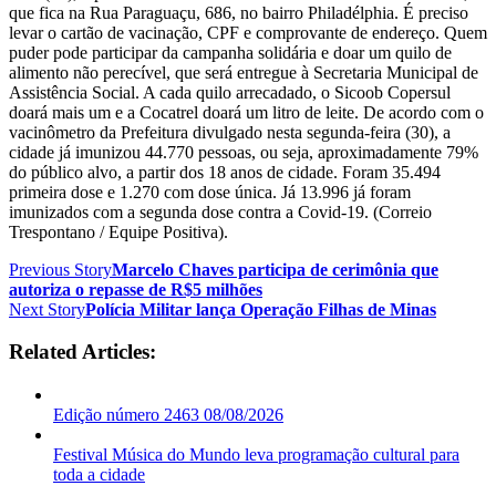
que fica na Rua Paraguaçu, 686, no bairro Philadélphia. É preciso
levar o cartão de vacinação, CPF e comprovante de endereço. Quem
puder pode participar da campanha solidária e doar um quilo de
alimento não perecível, que será entregue à Secretaria Municipal de
Assistência Social. A cada quilo arrecadado, o Sicoob Copersul
doará mais um e a Cocatrel doará um litro de leite. De acordo com o
vacinômetro da Prefeitura divulgado nesta segunda-feira (30), a
cidade já imunizou 44.770 pessoas, ou seja, aproximadamente 79%
do público alvo, a partir dos 18 anos de cidade. Foram 35.494
primeira dose e 1.270 com dose única. Já 13.996 já foram
imunizados com a segunda dose contra a Covid-19. (Correio
Trespontano / Equipe Positiva).
Previous Story
Marcelo Chaves participa de cerimônia que
autoriza o repasse de R$5 milhões
Next Story
Polícia Militar lança Operação Filhas de Minas
Related Articles:
Edição número 2463 08/08/2026
Festival Música do Mundo leva programação cultural para
toda a cidade