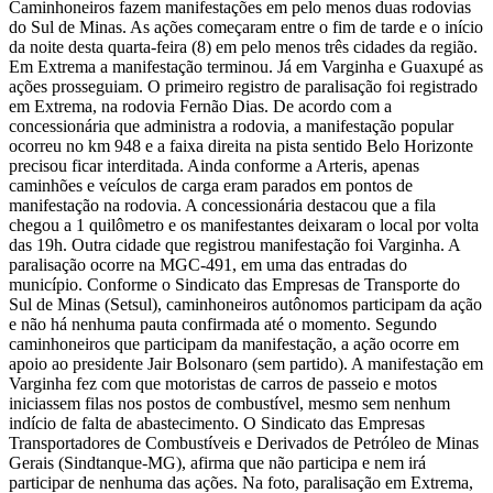
Caminhoneiros fazem manifestações em pelo menos duas rodovias
do Sul de Minas. As ações começaram entre o fim de tarde e o início
da noite desta quarta-feira (8) em pelo menos três cidades da região.
Em Extrema a manifestação terminou. Já em Varginha e Guaxupé as
ações prosseguiam. O primeiro registro de paralisação foi registrado
em Extrema, na rodovia Fernão Dias. De acordo com a
concessionária que administra a rodovia, a manifestação popular
ocorreu no km 948 e a faixa direita na pista sentido Belo Horizonte
precisou ficar interditada. Ainda conforme a Arteris, apenas
caminhões e veículos de carga eram parados em pontos de
manifestação na rodovia. A concessionária destacou que a fila
chegou a 1 quilômetro e os manifestantes deixaram o local por volta
das 19h. Outra cidade que registrou manifestação foi Varginha. A
paralisação ocorre na MGC-491, em uma das entradas do
município. Conforme o Sindicato das Empresas de Transporte do
Sul de Minas (Setsul), caminhoneiros autônomos participam da ação
e não há nenhuma pauta confirmada até o momento. Segundo
caminhoneiros que participam da manifestação, a ação ocorre em
apoio ao presidente Jair Bolsonaro (sem partido). A manifestação em
Varginha fez com que motoristas de carros de passeio e motos
iniciassem filas nos postos de combustível, mesmo sem nenhum
indício de falta de abastecimento. O Sindicato das Empresas
Transportadores de Combustíveis e Derivados de Petróleo de Minas
Gerais (Sindtanque-MG), afirma que não participa e nem irá
participar de nenhuma das ações. Na foto, paralisação em Extrema,