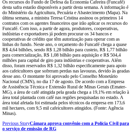
Os recursos do Fundo de Defesa da Economia Cafeeira (Funcafé)
desta safra estarão disponíveis a partir desta semana. A informação é
do Ministério da Agricultura, Pecuária e Abastecimento (Mapa). Na
última semana, a ministra Teresa Cristina assinou os primeiros 14
contratos com os agentes financeiros que irão aplicar os recursos do
Funcafé. Com isso, a partir de agora, produtores, cooperativas,
indústrias e exportadores já podem procurar os 34 bancos e
cooperativas de crédito que têm autorização para operar com as
linhas do fundo. Neste ano, o orçamento do Funcafé chega a quase
R$ 4,64 bilhões, sendo R$ 1,28 bilhão para custeio, R$ 1,77 bilhão
para comercialização, R$ 1,08 bilhão para aquisição e R$ 504,4
milhões para capital de giro para indústrias e cooperativas. Além
disso, foram reservados R$ 1,32 bilhão especificamente para apoio
aos cafeicultores que sofreram perdas nas lavouras, devido às geadas
desse ano. O montante foi aprovado pelo Conselho Monetário
Nacional (CMN), no dia 17 de agosto. De acordo com a Empresa
de Assistência Técnica e Extensão Rural de Minas Gerais (Emater-
MG), a área de café atingida pela geada chega a 19,1% em relação à
área total plantada com café nas regiões pesquisadas no estado. A
área total afetada foi estimada pelos técnicos da empresa em 173,6
mil hectares, com 9,5 mil cafeicultores atingidos. (Fonte: Agência
Minas).
Previous Story
Câmara aprova convênio com a Polícia Civil para
o serviço de emissão de RG