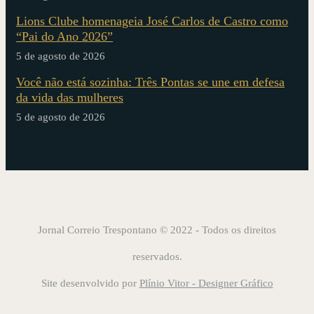
Lions Clube homenageia José Carlos de Castro como
“Pai do Ano 2026”
5 de agosto de 2026
Você não está sozinha: Três Pontas se une em defesa
da vida das mulheres
5 de agosto de 2026
Jornal Correio Trespontano © 2022 - Todos os direitos
reservados.
Site desenvolvido por
Plínio Vitor - Designer Gráfico