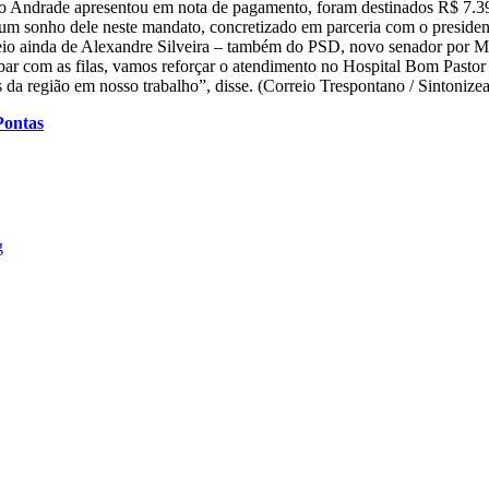
ego Andrade apresentou em nota de pagamento, foram destinados R$ 7.
 um sonho dele neste mandato, concretizado em parceria com o preside
eio ainda de Alexandre Silveira – também do PSD, novo senador por Min
r com as filas, vamos reforçar o atendimento no Hospital Bom Pastor 
s da região em nosso trabalho”, disse. (Correio Trespontano / Sintonize
Pontas
g