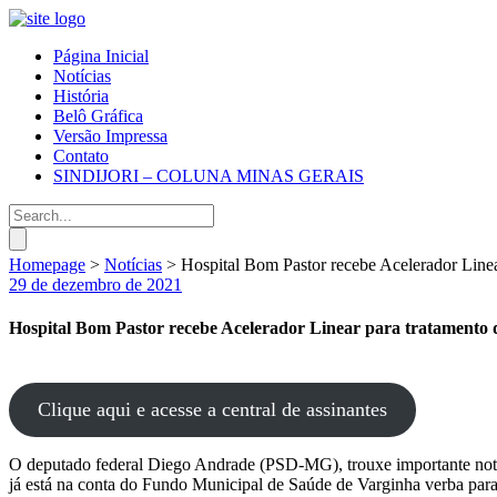
Página Inicial
Notícias
História
Belô Gráfica
Versão Impressa
Contato
SINDIJORI – COLUNA MINAS GERAIS
Homepage
>
Notícias
>
Hospital Bom Pastor recebe Acelerador Linea
29 de dezembro de 2021
Hospital Bom Pastor recebe Acelerador Linear para tratamento 
Clique aqui e acesse a central de assinantes
O deputado federal Diego Andrade (PSD-MG), trouxe importante notíci
já está na conta do Fundo Municipal de Saúde de Varginha verba para