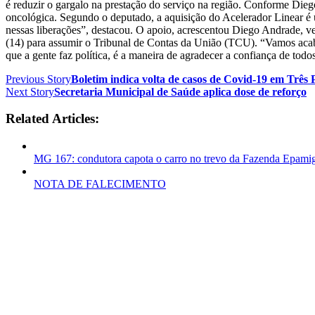
é reduzir o gargalo na prestação do serviço na região. Conforme Di
oncológica. Segundo o deputado, a aquisição do Acelerador Linear é
nessas liberações”, destacou. O apoio, acrescentou Diego Andrade, v
(14) para assumir o Tribunal de Contas da União (TCU). “Vamos acaba
que a gente faz política, é a maneira de agradecer a confiança de todo
Previous Story
Boletim indica volta de casos de Covid-19 em Três 
Next Story
Secretaria Municipal de Saúde aplica dose de reforço
Related Articles:
MG 167: condutora capota o carro no trevo da Fazenda Epami
NOTA DE FALECIMENTO