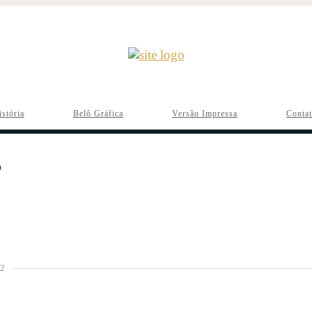
istória
Belô Gráfica
Versão Impressa
Conta
2