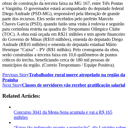
obras de construção da terceira faixa na MG 167, entre Três Pontas
e Varginha. O governador estará acompanhado do deputado federal
Diego Andrade (PSD-MG), responsável pela liberação de grande
parte dos recursos. Eles serão recebidos pelo prefeito Marcelo
Chaves Garcia (PSD), quando farão uma visita à rodovia e seguirão
para cerimônia restrita na quadra do Trespontano Olímpico Clube
(TOC). A obra está orçada em R$21 milhões e tem aporte financeiro
do Governo de Minas (R$10 milhões), emenda do deputado Diego
Andrade (R$10 milhões) e emenda do deputado estadual Mário
Henrique “Caixa” – PV (R$1 milhão). Pelo cronograma da obra,
serão construídas a terceira faixa em 10,6 quilômetros de pontos
críticos do trecho, beneficiando cerca de 180 mil pessoas de
municípios da região. (Correio Trespontano / Equipe Positiva).
Previous Story
Trabalhador rural morre atropelado na região da
Prainha
Next Story
Classes de servidores vão receber gratificação salarial
Related Articles:
Concurso 3041 da Mega-Sena acumula e vai a R$ 165
milhões
“Estou tão indignado quanto a população”, diz Luisinho sobre