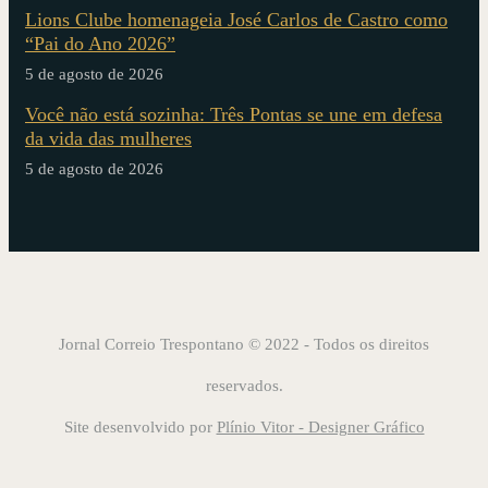
Lions Clube homenageia José Carlos de Castro como
“Pai do Ano 2026”
5 de agosto de 2026
Você não está sozinha: Três Pontas se une em defesa
da vida das mulheres
5 de agosto de 2026
Jornal Correio Trespontano © 2022 - Todos os direitos
reservados.
Site desenvolvido por
Plínio Vitor - Designer Gráfico