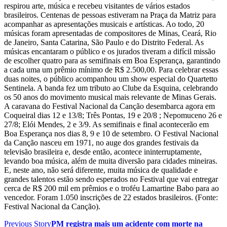
respirou arte, música e recebeu visitantes de vários estados
brasileiros. Centenas de pessoas estiveram na Praça da Matriz para
acompanhar as apresentações musicais e artísticas. Ao todo, 20
músicas foram apresentadas de compositores de Minas, Ceará, Rio
de Janeiro, Santa Catarina, São Paulo e do Distrito Federal. As
músicas encantaram o público e os jurados tiveram a difícil missão
de escolher quatro para as semifinais em Boa Esperança, garantindo
a cada uma um prêmio mínimo de R$ 2.500,00. Para celebrar essas
duas noites, o público acompanhou um show especial do Quartetto
Sentinela. A banda fez um tributo ao Clube da Esquina, celebrando
os 50 anos do movimento musical mais relevante de Minas Gerais.
A caravana do Festival Nacional da Canção desembarca agora em
Coqueiral dias 12 e 13/8; Três Pontas, 19 e 20/8 ; Nepomuceno 26 e
27/8; Elói Mendes, 2 e 3/9. As semifinais e final acontecerão em
Boa Esperança nos dias 8, 9 e 10 de setembro. O Festival Nacional
da Canção nasceu em 1971, no auge dos grandes festivais da
televisão brasileira e, desde então, acontece ininterruptamente,
levando boa música, além de muita diversão para cidades mineiras.
E, neste ano, não será diferente, muita música de qualidade e
grandes talentos estão sendo esperados no Festival que vai entregar
cerca de R$ 200 mil em prêmios e o troféu Lamartine Babo para ao
vencedor. Foram 1.050 inscrições de 22 estados brasileiros. (Fonte:
Festival Nacional da Canção).
Previous Story
PM registra mais um acidente com morte na