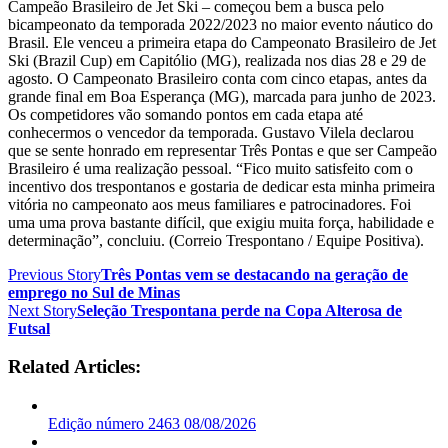
Campeão Brasileiro de Jet Ski – começou bem a busca pelo
bicampeonato da temporada 2022/2023 no maior evento náutico do
Brasil. Ele venceu a primeira etapa do Campeonato Brasileiro de Jet
Ski (Brazil Cup) em Capitólio (MG), realizada nos dias 28 e 29 de
agosto. O Campeonato Brasileiro conta com cinco etapas, antes da
grande final em Boa Esperança (MG), marcada para junho de 2023.
Os competidores vão somando pontos em cada etapa até
conhecermos o vencedor da temporada. Gustavo Vilela declarou
que se sente honrado em representar Três Pontas e que ser Campeão
Brasileiro é uma realização pessoal. “Fico muito satisfeito com o
incentivo dos trespontanos e gostaria de dedicar esta minha primeira
vitória no campeonato aos meus familiares e patrocinadores. Foi
uma uma prova bastante difícil, que exigiu muita força, habilidade e
determinação”, concluiu. (Correio Trespontano / Equipe Positiva).
Previous Story
Três Pontas vem se destacando na geração de
emprego no Sul de Minas
Next Story
Seleção Trespontana perde na Copa Alterosa de
Futsal
Related Articles:
Edição número 2463 08/08/2026