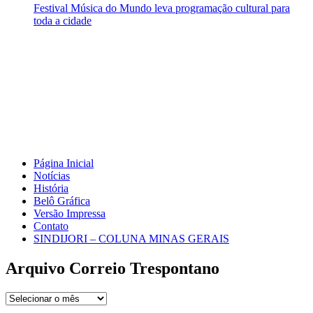
Festival Música do Mundo leva programação cultural para
toda a cidade
Página Inicial
Notícias
História
Belô Gráfica
Versão Impressa
Contato
SINDIJORI – COLUNA MINAS GERAIS
Arquivo Correio Trespontano
Arquivo
Correio