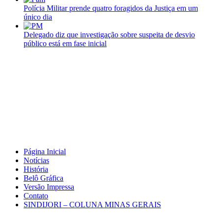
Polícia Militar prende quatro foragidos da Justiça em um
único dia
Delegado diz que investigação sobre suspeita de desvio
público está em fase inicial
Página Inicial
Notícias
História
Belô Gráfica
Versão Impressa
Contato
SINDIJORI – COLUNA MINAS GERAIS