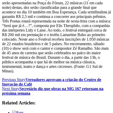
serão apresentadas na Praça do Fórum, 22 músicas (11 em cada
noite) destas, dez serão classificadas para a grande final que
acontece no dia 10 também em Boa Esperança. Cada semifinalista já
garantiu R$ 2,5 mil e continua a concorrer aos principais prêmios.
Três Pontas estará representada na noite de sexta-feira com a música:
“Será que já é…?”, composta por Elis Theophilo, com a companhia
das intérpretes Lidy e Laise. Ao todo, o festival entregará cerca de
R$ 200 mil em premiação e o troféu Lamartine Babo ao primeiro
colocado. Neste ano o Festival recebeu inscrições de 1.050 músicas
de 22 estados brasileiros e de 5 países. No encerramento, sábado
(10) o show será com o cantor e compositor Zé Ramalho. São mais
de 45 anos de carreira que serão celebrados no palco do maior
festival de música do Brasil. Durante o dia, a partir das 13h, o
público acompanha o que há de melhor na música clássica,
instrumental, teatro e dança e artes circenses. (Fonte: G1 Sul de
Minas).
Previous Story
Vereadores aprovam a criação do Centro de
Inovação do Café
Next Story
Secretário diz que obras na MG 167 retornam na
próxima semana
Related Articles: