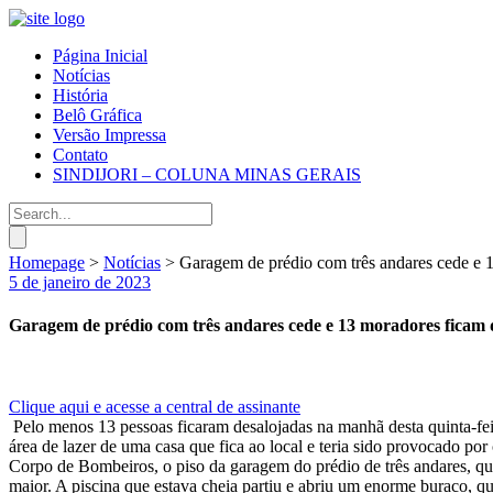
Página Inicial
Notícias
História
Belô Gráfica
Versão Impressa
Contato
SINDIJORI – COLUNA MINAS GERAIS
Homepage
>
Notícias
>
Garagem de prédio com três andares cede e 
5 de janeiro de 2023
Garagem de prédio com três andares cede e 13 moradores ficam 
Clique aqui e acesse a central de assinante
Pelo menos 13 pessoas ficaram desalojadas na manhã desta quinta-fei
área de lazer de uma casa que fica ao local e teria sido provocado p
Corpo de Bombeiros, o piso da garagem do prédio de três andares, qu
maior. A piscina que estava cheia partiu e abriu um enorme buraco, qu