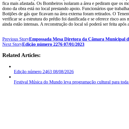
fica mais afastada. Os Bombeiros isolaram a área e pediram que os mo
dono da obra está no local prestando apoio. Funcionários que trabal
Botijões de gás que ficavam na área externa foram retirados. O Tene
verificar se a estrutura do prédio foi danificada e se oferece risco a
ainda estão intensas. A reconstrução do local só poderá ser feita apó
Previous Story
Empossada Mesa Diretora da Câmara Municipal d
Next Story
Edição número 2276 07/01/2023
Related Articles:
Edição número 2463 08/08/2026
Festival Música do Mundo leva programação cultural para toda