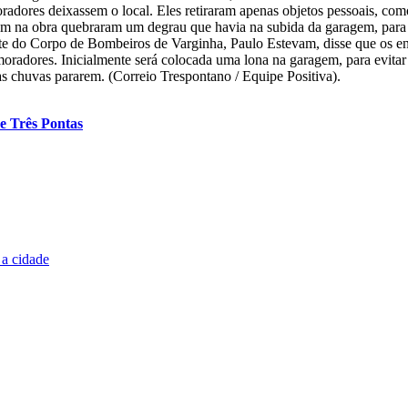
radores deixassem o local. Eles retiraram apenas objetos pessoais, com
ham na obra quebraram um degrau que havia na subida da garagem, para 
nte do Corpo de Bombeiros de Varginha, Paulo Estevam, disse que os eng
os moradores. Inicialmente será colocada uma lona na garagem, para evita
s as chuvas pararem. (Correio Trespontano / Equipe Positiva).
e Três Pontas
 a cidade