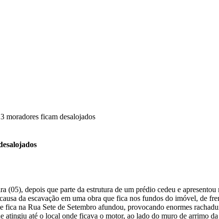
13 moradores ficam desalojados
desalojados
ra (05), depois que parte da estrutura de um prédio cedeu e apresento
or causa da escavação em uma obra que fica nos fundos do imóvel, de fr
e fica na Rua Sete de Setembro afundou, provocando enormes rachadura
e atingiu até o local onde ficava o motor, ao lado do muro de arrimo da