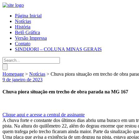
Página Inicial
Notícias
História
Belô Gráfica
Versão Impressa
Contato
SINDIJORI – COLUNA MINAS GERAIS
Homepage
>
Notícias
>
Chuva piora situação em trecho de obra par
9 de janeiro de 2023
Chuva piora situação em trecho de obra parada na MG 167
Clique aqui e acesse a central de assinante
A chuva forte e constante dos últimos dias abriu uma buraco em um tr
pista. Na altura do quilômetro 22, além do degrau enorme que restou 
quem trafega pelo trecho ficaram ainda maior. Parte da sinalização 
Uma placa que avisa a existência de um degrau na pista, estava apoi