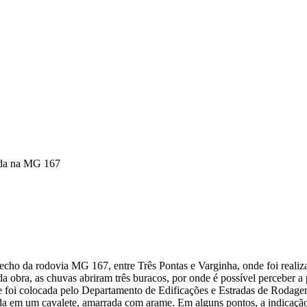
ada na MG 167
echo da rodovia MG 167, entre Três Pontas e Varginha, onde foi realiza
da obra, as chuvas abriram três buracos, por onde é possível perceber
que foi colocada pelo Departamento de Edificações e Estradas de Rodag
ada em um cavalete, amarrada com arame. Em alguns pontos, a indicaçã