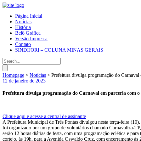
Página Inicial
Notícias
História
Belô Gráfica
Versão Impressa
Contato
SINDIJORI – COLUNA MINAS GERAIS
Homepage
>
Notícias
>
Prefeitura divulga programação do Carnaval
12 de janeiro de 2023
Prefeitura divulga programação do Carnaval em parceria com o
Clique aqui e acesse a central de assinante
A Prefeitura Municipal de Três Pontas divulgou nesta terça-feira (1
foi organizado por um grupo de voluntários chamado Carnavaliza-TP, q
serão 12 horas diárias de festa, com uma programação eclética e para 
cortejo, às 19h, para a Avenida Oswaldo Cruz, com encerramento às 