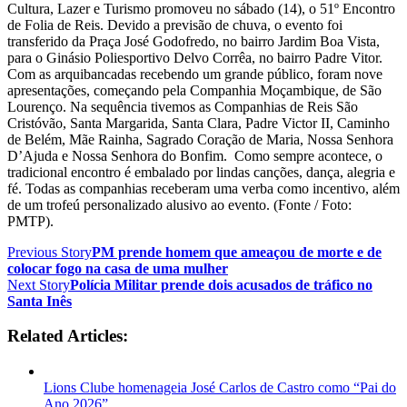
Cultura, Lazer e Turismo promoveu no sábado (14), o 51º Encontro
de Folia de Reis. Devido a previsão de chuva, o evento foi
transferido da Praça José Godofredo, no bairro Jardim Boa Vista,
para o Ginásio Poliesportivo Delvo Corrêa, no bairro Padre Vitor.
Com as arquibancadas recebendo um grande público, foram nove
apresentações, começando pela Companhia Moçambique, de São
Lourenço. Na sequência tivemos as Companhias de Reis São
Cristóvão, Santa Margarida, Santa Clara, Padre Victor II, Caminho
de Belém, Mãe Rainha, Sagrado Coração de Maria, Nossa Senhora
D’Ajuda e Nossa Senhora do Bonfim. Como sempre acontece, o
tradicional encontro é embalado por lindas canções, dança, alegria e
fé. Todas as companhias receberam uma verba como incentivo, além
de um trofeú personalizado alusivo ao evento. (Fonte / Foto:
PMTP).
Previous Story
PM prende homem que ameaçou de morte e de
colocar fogo na casa de uma mulher
Next Story
Polícia Militar prende dois acusados de tráfico no
Santa Inês
Related Articles:
Lions Clube homenageia José Carlos de Castro como “Pai do
Ano 2026”