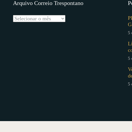
Arquivo Correio Trespontano
P
P
G
5 
L
c
5 
V
d
5 