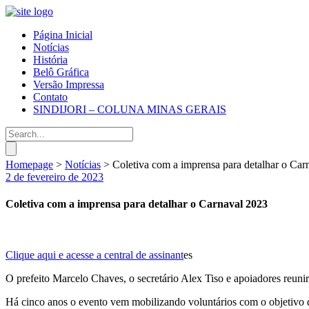
Página Inicial
Notícias
História
Belô Gráfica
Versão Impressa
Contato
SINDIJORI – COLUNA MINAS GERAIS
Homepage
>
Notícias
>
Coletiva com a imprensa para detalhar o Car
2 de fevereiro de 2023
Coletiva com a imprensa para detalhar o Carnaval 2023
Clique aqui e acesse a central de assinant
es
O prefeito Marcelo Chaves, o secretário Alex Tiso e apoiadores reun
Há cinco anos o evento vem mobilizando voluntários com o objetivo de