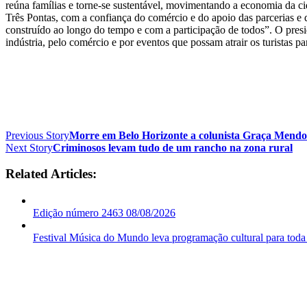
reúna famílias e torne-se sustentável, movimentando a economia da c
Três Pontas, com a confiança do comércio e do apoio das parcerias e d
construído ao longo do tempo e com a participação de todos”. O pre
indústria, pelo comércio e por eventos que possam atrair os turistas 
Previous Story
Morre em Belo Horizonte a colunista Graça Mend
Next Story
Criminosos levam tudo de um rancho na zona rural
Related Articles:
Edição número 2463 08/08/2026
Festival Música do Mundo leva programação cultural para toda