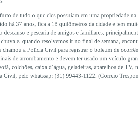
es
 furto de tudo o que eles possuiam em uma propriedade na
o há 37 anos, fica a 18 quilômetros da cidade e tem muito
a o descanso e pescaria de amigos e familiares, principalme
a chuva e, quando resolvemos ir no final de semana, encon
 chamou a Polícia Civil para registrar o boletim de ocorrên
sinais de arrombamento e devem ter usado um veículo grand
 sofá, colchões, caixa d´água, geladeiras, aparelhos de TV,
ia Civil, pelo whatssap: (31) 99443-1122. (Correio Trespon