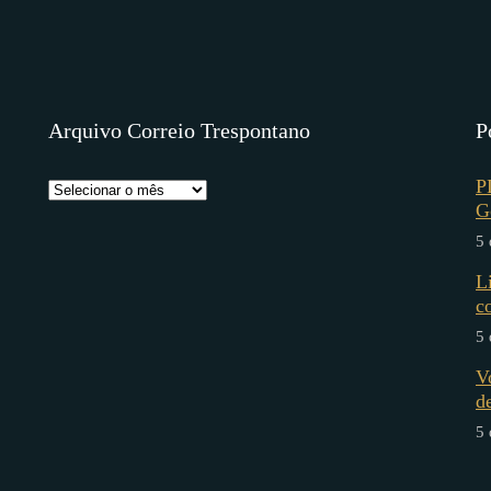
Arquivo Correio Trespontano
P
P
G
5 
L
c
5 
V
d
5 