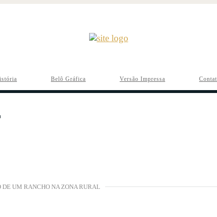
istória
Belô Gráfica
Versão Impressa
Conta
 DE UM RANCHO NA ZONA RURAL