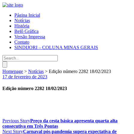
Página Inicial
Notícias
História
Belô Gráfica
Versão Impressa
Contato
SINDIJORI – COLUNA MINAS GERAIS
Homepage
>
Notícias
>
Edição número 2282 18/02/2023
17 de fevereiro de 2023
Edição número 2282 18/02/2023
Previous Story
Preço da cesta básica apresenta quarta alta
consecutiva em Três Pontas
Next Story
Carnaval pós-pandemia supera expectativa de