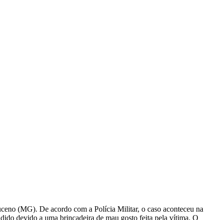
ceno (MG). De acordo com a Polícia Militar, o caso aconteceu na
dido devido a uma brincadeira de mau gosto feita pela vítima. O