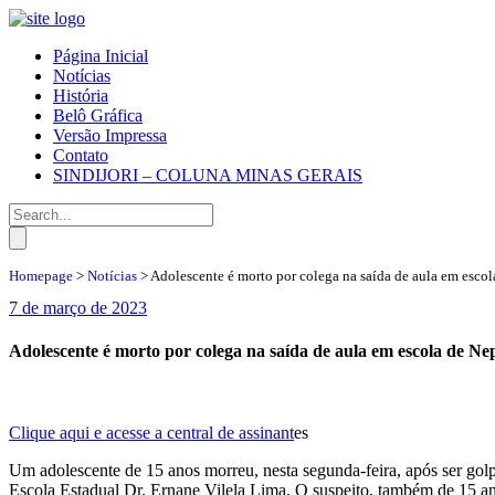
Página Inicial
Notícias
História
Belô Gráfica
Versão Impressa
Contato
SINDIJORI – COLUNA MINAS GERAIS
Homepage
>
Notícias
>
Adolescente é morto por colega na saída de aula em esc
7 de março de 2023
Adolescente é morto por colega na saída de aula em escola de 
Clique aqui e acesse a central de assinant
es
Um adolescente de 15 anos morreu, nesta segunda-feira, após ser go
Escola Estadual Dr. Ernane Vilela Lima. O suspeito, também de 15 an