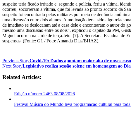
suspeito teria ficado irritado e, segundo a polícia, feriu a vítima, i
ocorreu, socorreram a vítima, que foi levada ao pronto-socorro da S
suspeito foi encontrado pelos militares por meio de denúncia anônima.
uma discussão entre dois alunos. A motivação teria sido algo relaciona
de imediato se deslocaram até a casa dele e encontraram o autor do gol
mesmo uma discussão entre os dois”, explicou o capitão da PM, Gusta
Miguel ocorreu na tarde de terça-feira (7). A Secretaria Estadual de E
suspensas. (Fonte: G1 / Foto: Amanda Dias/BHAZ).
Previous Story
Covid-19: Dados apontam maior alta de novos caso
Next Story
Legislativo realiza sessão solene em homenagem ao Di
Related Articles:
Edição número 2463 08/08/2026
Festival Música do Mundo leva programação cultural para toda