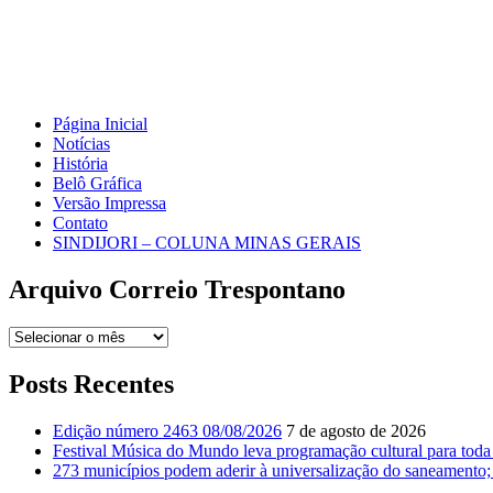
Página Inicial
Notícias
História
Belô Gráfica
Versão Impressa
Contato
SINDIJORI – COLUNA MINAS GERAIS
Arquivo Correio Trespontano
Arquivo
Correio
Trespontano
Posts Recentes
Edição número 2463 08/08/2026
7 de agosto de 2026
Festival Música do Mundo leva programação cultural para toda
273 municípios podem aderir à universalização do saneamento; 