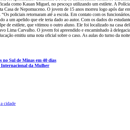
dentificada como Kauan Miguel, no pescoço utilizando um estilete. A Polí
anta Casa de Nepomuceno. O jovem de 15 anos morreu logo após dar ent
 “Os policiais retornaram até a escola. Em contato com os funcionários,
do a um apelido que ele teria dado ao autor. Com os dados do estudante 
pe de estilete, que vitimou o outro aluno. Ele foi localizado na casa de
vo Lima Carvalho. O jovem foi apreendido e encaminhado à delegacia d
ducação emitiu uma nota oficial sobre o caso. As aulas do turno da noite
s no Sul de Minas em 40 dias
a Internacional da Mulher
 a cidade