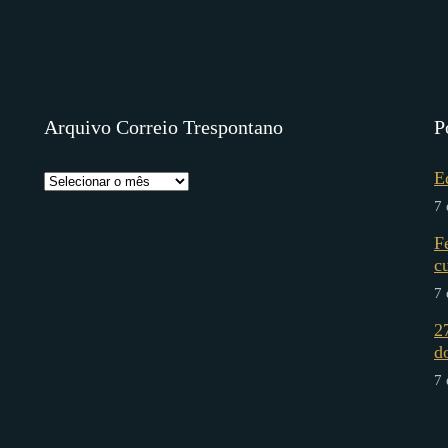
Arquivo Correio Trespontano
P
E
7 
F
c
7 
2
d
7 