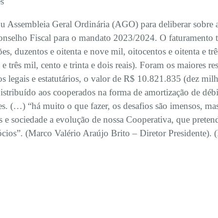
es
zou Assembleia Geral Ordinária (AGO) para deliberar sobre a
onselho Fiscal para o mandato 2023/2024. O faturamento 
es, duzentos e oitenta e nove mil, oitocentos e oitenta e trê
e três mil, cento e trinta e dois reais). Foram os maiores re
egais e estatutários, o valor de R$ 10.821.835 (dez milhõ
er distribuído aos cooperados na forma de amortização de déb
es. (…) “há muito o que fazer, os desafios são imensos, ma
 e sociedade a evolução de nossa Cooperativa, que pretend
cios”. (Marco Valério Araújo Brito – Diretor Presidente).