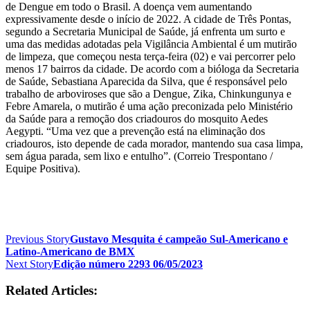
de Dengue em todo o Brasil. A doença vem aumentando
expressivamente desde o início de 2022. A cidade de Três Pontas,
segundo a Secretaria Municipal de Saúde, já enfrenta um surto e
uma das medidas adotadas pela Vigilância Ambiental é um mutirão
de limpeza, que começou nesta terça-feira (02) e vai percorrer pelo
menos 17 bairros da cidade. De acordo com a bióloga da Secretaria
de Saúde, Sebastiana Aparecida da Silva, que é responsável pelo
trabalho de arboviroses que são a Dengue, Zika, Chinkungunya e
Febre Amarela, o mutirão é uma ação preconizada pelo Ministério
da Saúde para a remoção dos criadouros do mosquito Aedes
Aegypti. “Uma vez que a prevenção está na eliminação dos
criadouros, isto depende de cada morador, mantendo sua casa limpa,
sem água parada, sem lixo e entulho”. (Correio Trespontano /
Equipe Positiva).
Previous Story
Gustavo Mesquita é campeão Sul-Americano e
Latino-Americano de BMX
Next Story
Edição número 2293 06/05/2023
Related Articles: