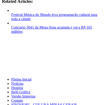
Related Articles:
Festival Música do Mundo leva programação cultural para
toda a cidade
Concurso 3041 da Mega-Sena acumula e vai a R$ 165
milhões
Página Inicial
Notícias
História
Belô Gráfica
Versão Impressa
Contato
SINDIJORI – COLUNA MINAS GERAIS