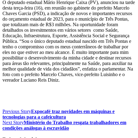
O deputado estadual Mário Henrique Caixa (PV), anunciou na tarde
desta terça-feira (16), em reunião no gabinete do prefeito Marcelo
Chaves Garcia (PSD), a indicação de novos e importantes recursos
do orçamento estadual de 2023, para o município de Três Pontas,
que totalizam mais de R$3 milhões. Na oportunidade foram
detalhados os invesitmentos em vários setores como Saúde,
Educação, Infraestrutura, Esporte, Assistência Social e Segurança
Pública. “Sou o único deputado estadual nascido em Três Pontas e
tenho o compromisso com os meus conterrâneos de trabalhar por
eles no que estiver ao meu alcance. É muito importante para mim
possibilitar o desenvolvimento da minha cidade e destinar recursos
para áreas tão relevantes, principalmente na Saúde, para auxiliar na
melhor qualidade de vida dos cidadãos”, enfatiza o parlamentar. Na
foto com o prefeito Marcelo Chaves, vice-prefeito Luisinho e o
vereador Luciano Reis Diniz.
Previous Story
Expocafé traz novidades em máquinas e
tecnologias para a cafeicultura
Next Story
Ministério do Trabalho resgata trabalhadores em
condições análogas à escravidão