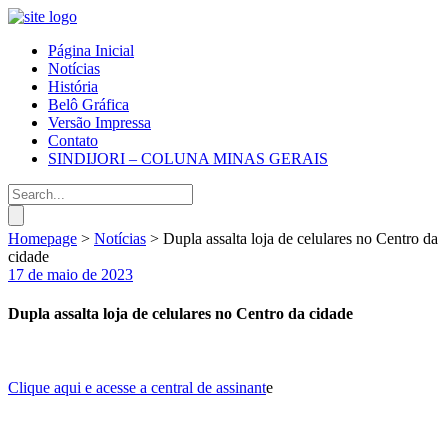
Página Inicial
Notícias
História
Belô Gráfica
Versão Impressa
Contato
SINDIJORI – COLUNA MINAS GERAIS
Homepage
>
Notícias
>
Dupla assalta loja de celulares no Centro da
cidade
17 de maio de 2023
Dupla assalta loja de celulares no Centro da cidade
Clique aqui e acesse a central de assinant
e