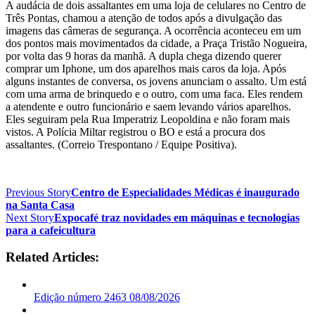
A audácia de dois assaltantes em uma loja de celulares no Centro de
Três Pontas, chamou a atenção de todos após a divulgação das
imagens das câmeras de segurança. A ocorrência aconteceu em um
dos pontos mais movimentados da cidade, a Praça Tristão Nogueira,
por volta das 9 horas da manhã. A dupla chega dizendo querer
comprar um Iphone, um dos aparelhos mais caros da loja. Após
alguns instantes de conversa, os jovens anunciam o assalto. Um está
com uma arma de brinquedo e o outro, com uma faca. Eles rendem
a atendente e outro funcionário e saem levando vários aparelhos.
Eles seguiram pela Rua Imperatriz Leopoldina e não foram mais
vistos. A Polícia Miltar registrou o BO e está a procura dos
assaltantes. (Correio Trespontano / Equipe Positiva).
Previous Story
Centro de Especialidades Médicas é inaugurado
na Santa Casa
Next Story
Expocafé traz novidades em máquinas e tecnologias
para a cafeicultura
Related Articles:
Edição número 2463 08/08/2026