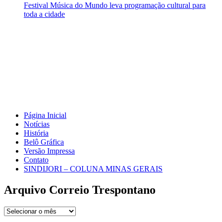
Festival Música do Mundo leva programação cultural para
toda a cidade
Página Inicial
Notícias
História
Belô Gráfica
Versão Impressa
Contato
SINDIJORI – COLUNA MINAS GERAIS
Arquivo Correio Trespontano
Arquivo
Correio