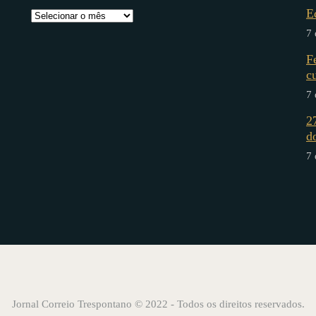
E
7 
F
c
7 
2
d
7 
Jornal Correio Trespontano © 2022 - Todos os direitos reservados.