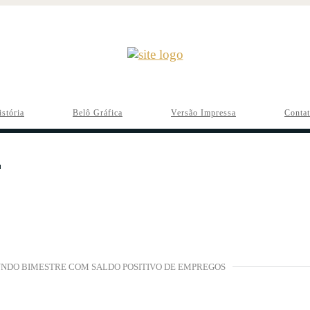
istória
Belô Gráfica
Versão Impressa
Conta
UNDO BIMESTRE COM SALDO POSITIVO DE EMPREGOS