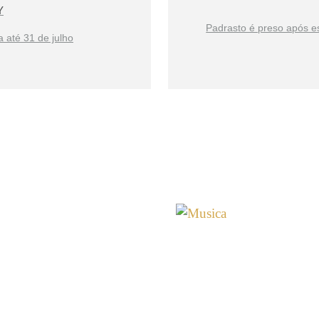
Y
Padrasto é preso após e
 até 31 de julho