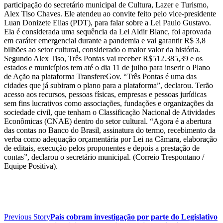
participação do secretário municipal de Cultura, Lazer e Turismo,
Alex Tiso Chaves. Ele atendeu ao convite feito pelo vice-presidente
Luan Donizete Elias (PDT), para falar sobre a Lei Paulo Gustavo.
Ela é considerada uma sequência da Lei Aldir Blanc, foi aprovada
em caráter emergencial durante a pandemia e vai garantir R$ 3,8
bilhões ao setor cultural, considerado o maior valor da história.
Segundo Alex Tiso, Três Pontas vai receber R$512.385,39 e os
estados e municípios tem até o dia 11 de julho para inserir o Plano
de Ação na plataforma TransfereGov. “Três Pontas é uma das
cidades que já subiram o plano para a plataforma”, declarou. Terão
acesso aos recursos, pessoas físicas, empresas e pessoas jurídicas
sem fins lucrativos como associações, fundações e organizações da
sociedade civil, que tenham o Classificação Nacional de Atividades
Econômicas (CNAE) dentro do setor cultural. “Agora é a abertura
das contas no Banco do Brasil, assinatura do termo, recebimento da
verba como adequação orçamentária por Lei na Câmara, elaboração
de editais, execução pelos proponentes e depois a prestação de
contas”, declarou o secretário municipal. (Correio Trespontano /
Equipe Positiva).
Previous Story
Pais cobram investigação por parte do Legislativo