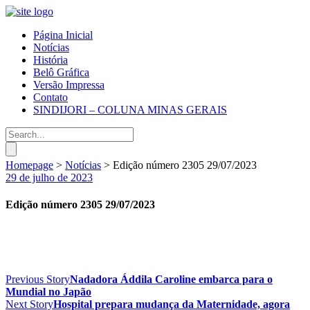
Página Inicial
Notícias
História
Belô Gráfica
Versão Impressa
Contato
SINDIJORI – COLUNA MINAS GERAIS
Homepage
>
Notícias
>
Edição número 2305 29/07/2023
29 de julho de 2023
Edição número 2305 29/07/2023
Previous Story
Nadadora Áddila Caroline embarca para o
Mundial no Japão
Next Story
Hospital prepara mudança da Maternidade, agora