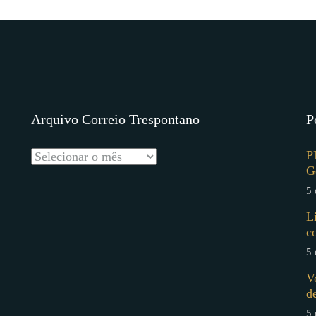
Arquivo Correio Trespontano
P
P
G
5 
L
c
5 
V
d
5 