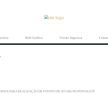
istória
Belô Gráfica
Versão Impressa
Conta
SOS PARA REALIZAÇÃO DE EVENTO DE JET-SKI NO PONTALETE