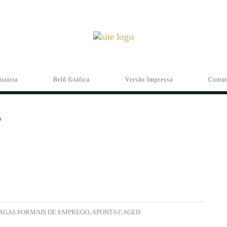
istória
Belô Gráfica
Versão Impressa
Conta
VAGAS FORMAIS DE EMPREGO, APONTA CAGED