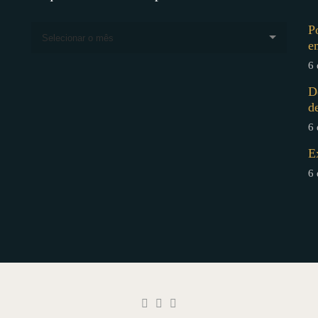
P
Selecionar o mês
e
6 
D
d
6 
E
6 