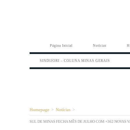
Página Inicial
Notícias
H
SINDIJORI – COLUNA MINAS GERAIS
Homepage
>
Notícias
>
SUL DE MINAS FECHA MÊS DE JULHO COM +362 NOVAS 