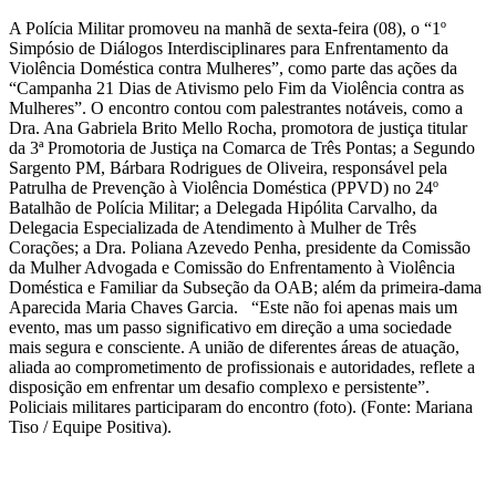
A Polícia Militar promoveu na manhã de sexta-feira (08), o “1º
Simpósio de Diálogos Interdisciplinares para Enfrentamento da
Violência Doméstica contra Mulheres”, como parte das ações da
“Campanha 21 Dias de Ativismo pelo Fim da Violência contra as
Mulheres”. O encontro contou com palestrantes notáveis, como a
Dra. Ana Gabriela Brito Mello Rocha, promotora de justiça titular
da 3ª Promotoria de Justiça na Comarca de Três Pontas; a Segundo
Sargento PM, Bárbara Rodrigues de Oliveira, responsável pela
Patrulha de Prevenção à Violência Doméstica (PPVD) no 24º
Batalhão de Polícia Militar; a Delegada Hipólita Carvalho, da
Delegacia Especializada de Atendimento à Mulher de Três
Corações; a Dra. Poliana Azevedo Penha, presidente da Comissão
da Mulher Advogada e Comissão do Enfrentamento à Violência
Doméstica e Familiar da Subseção da OAB; além da primeira-dama
Aparecida Maria Chaves Garcia. “Este não foi apenas mais um
evento, mas um passo significativo em direção a uma sociedade
mais segura e consciente. A união de diferentes áreas de atuação,
aliada ao comprometimento de profissionais e autoridades, reflete a
disposição em enfrentar um desafio complexo e persistente”.
Policiais militares participaram do encontro (foto). (Fonte: Mariana
Tiso / Equipe Positiva).