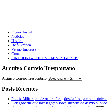
Página Inicial
Notícias
História
Belô Gráfica
Versão Impressa
Contato
SINDIJORI – COLUNA MINAS GERAIS
Arquivo Correio Trespontano
Arquivo Correio Trespontano
Posts Recentes
Polícia Militar prende quatro foragidos da Justiça em um único 
Delegado diz que investigação sobre suspeita de desvio público 