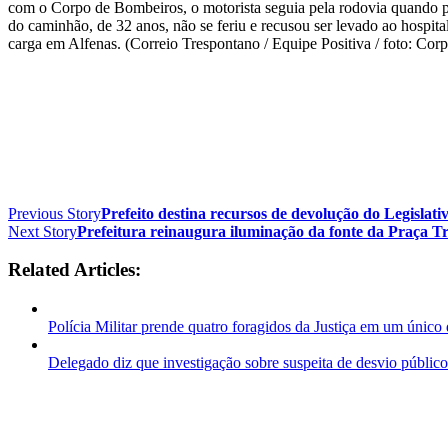
com o Corpo de Bombeiros, o motorista seguia pela rodovia quando per
do caminhão, de 32 anos, não se feriu e recusou ser levado ao hospital
carga em Alfenas. (Correio Trespontano / Equipe Positiva / foto: Co
Previous Story
Prefeito destina recursos de devolução do Legislat
Next Story
Prefeitura reinaugura iluminação da fonte da Praça T
Related Articles:
Polícia Militar prende quatro foragidos da Justiça em um único 
Delegado diz que investigação sobre suspeita de desvio público 