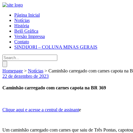
Página Inicial
Notícias
História
Belô Gráfica
Versão Impressa
Contato
SINDIJORI – COLUNA MINAS GERAIS
Homepage
>
Notícias
>
Caminhão carregado com carnes capota na 
22 de dezembro de 2023
Caminhão carregado com carnes capota na BR 369
Clique aqui e acesse a central de assinant
e
Um caminhão carregado com carnes que saiu de Três Pontas, capotou 