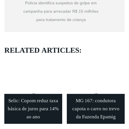
Polícia identifica suspeitos de golpe em
campanha para arrecadar R$ 15 milhões
para tratamento de criança
RELATED ARTICLES:
Selic: Copom reduz taxa
MG 167: condutora
básica de juros para 14%
capota o carro no trevo
ao ano
da Fazenda Epamig