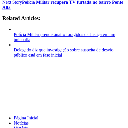
Next Story
Polícia Militar recupera TV furtada no bairro Ponte
Alta
Related Articles:
Polícia Militar prende quatro foragidos da Justiça em um
único dia
Delegado diz que investigação sobre suspeita de desvio
público está em fase inicial
Página Inicial
Notícias