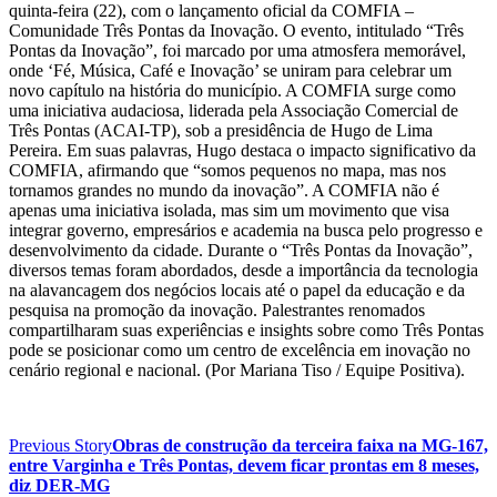
quinta-feira (22), com o lançamento oficial da COMFIA –
Comunidade Três Pontas da Inovação. O evento, intitulado “Três
Pontas da Inovação”, foi marcado por uma atmosfera memorável,
onde ‘Fé, Música, Café e Inovação’ se uniram para celebrar um
novo capítulo na história do município. A COMFIA surge como
uma iniciativa audaciosa, liderada pela Associação Comercial de
Três Pontas (ACAI-TP), sob a presidência de Hugo de Lima
Pereira. Em suas palavras, Hugo destaca o impacto significativo da
COMFIA, afirmando que “somos pequenos no mapa, mas nos
tornamos grandes no mundo da inovação”. A COMFIA não é
apenas uma iniciativa isolada, mas sim um movimento que visa
integrar governo, empresários e academia na busca pelo progresso e
desenvolvimento da cidade. Durante o “Três Pontas da Inovação”,
diversos temas foram abordados, desde a importância da tecnologia
na alavancagem dos negócios locais até o papel da educação e da
pesquisa na promoção da inovação. Palestrantes renomados
compartilharam suas experiências e insights sobre como Três Pontas
pode se posicionar como um centro de excelência em inovação no
cenário regional e nacional. (Por Mariana Tiso / Equipe Positiva).
Previous Story
Obras de construção da terceira faixa na MG-167,
entre Varginha e Três Pontas, devem ficar prontas em 8 meses,
diz DER-MG