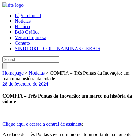
Página Inicial
Notícias
História
Belô Gráfica
Versão Impressa
Contato
SINDIJORI – COLUNA MINAS GERAIS
Homepage
>
Notícias
>
COMFIA – Três Pontas da Inovação: um
marco na história da cidade
28 de fevereiro de 2024
COMFIA – Três Pontas da Inovação: um marco na história da
cidade
Clique aqui e acesse a central de assinant
e
A cidade de Três Pontas viveu um momento importante na noite de