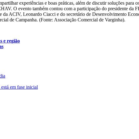
mpartilhar experiências e boas práticas, além de discutir soluções par
 SEHAV. O evento também contou com a participação do presidente d
dente da ACIV, Leonardo Ciacci e do secretário de Desenvolvimento E
mercial de Campanha. (Fonte: Associação Comercial de Varginha).
s e região
as
dia
está em fase inicial