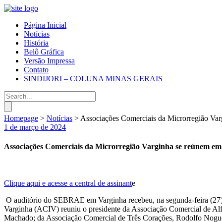
Página Inicial
Notícias
História
Belô Gráfica
Versão Impressa
Contato
SINDIJORI – COLUNA MINAS GERAIS
Homepage
>
Notícias
>
Associações Comerciais da Microrregião Var
1 de março de 2024
Associações Comerciais da Microrregião Varginha se reúnem em 
Clique aqui e acesse a central de assinant
e
O auditório do SEBRAE em Varginha recebeu, na segunda-feira (27), 
Varginha (ACIV) reuniu o presidente da Associação Comercial de Al
Machado; da Associação Comercial de Três Corações, Rodolfo Nogueir