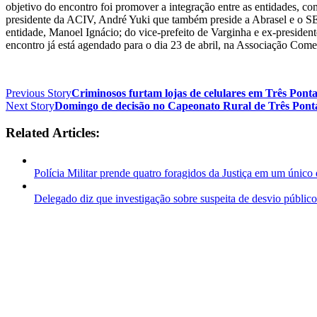
objetivo do encontro foi promover a integração entre as entidades, co
presidente da ACIV, André Yuki que também preside a Abrasel e o
entidade, Manoel Ignácio; do vice-prefeito de Varginha e ex-presi
encontro já está agendado para o dia 23 de abril, na Associação Co
Previous Story
Criminosos furtam lojas de celulares em Três Ponta
Next Story
Domingo de decisão no Capeonato Rural de Três Pont
Related Articles:
Polícia Militar prende quatro foragidos da Justiça em um único 
Delegado diz que investigação sobre suspeita de desvio público 