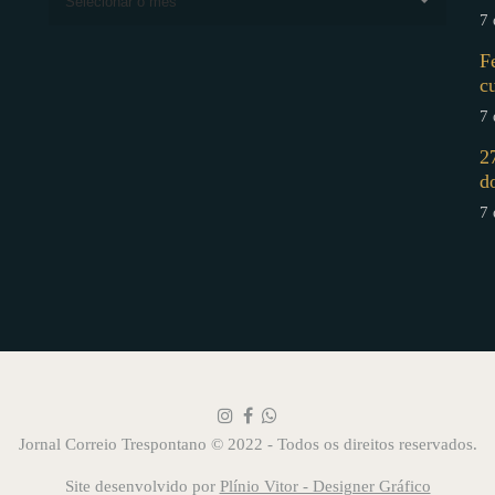
Selecionar o mês
7 
F
c
7 
2
d
7 
Jornal Correio Trespontano © 2022 - Todos os direitos reservados.
Site desenvolvido por
Plínio Vitor - Designer Gráfico