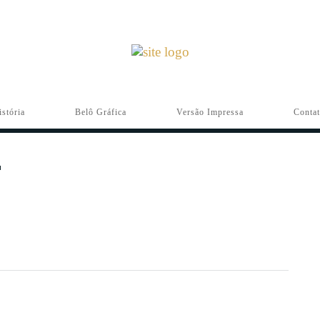
istória
Belô Gráfica
Versão Impressa
Conta