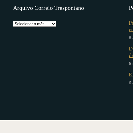
Arquivo Correio Trespontano
P
P
e
6 
D
d
6 
E
6 