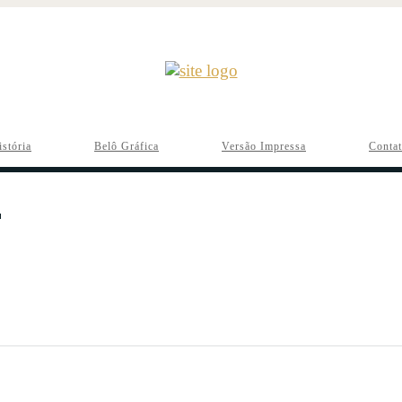
istória
Belô Gráfica
Versão Impressa
Conta