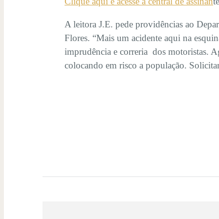
Clique aqui e acesse a central de assinan
t
A leitora J.E. pede providências ao Dep
Flores. “Mais um acidente aqui na esquina.
imprudência e correria dos motoristas. Ag
colocando em risco a população. Solicit