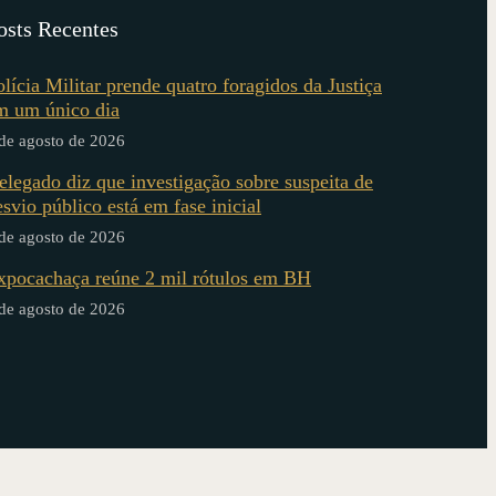
osts Recentes
olícia Militar prende quatro foragidos da Justiça
m um único dia
de agosto de 2026
elegado diz que investigação sobre suspeita de
esvio público está em fase inicial
de agosto de 2026
xpocachaça reúne 2 mil rótulos em BH
de agosto de 2026