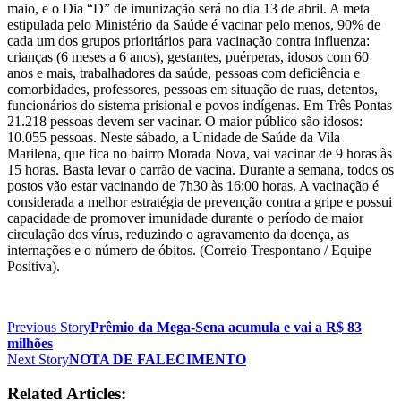
maio, e o Dia “D” de imunização será no dia 13 de abril. A meta
estipulada pelo Ministério da Saúde é vacinar pelo menos, 90% de
cada um dos grupos prioritários para vacinação contra influenza:
crianças (6 meses a 6 anos), gestantes, puérperas, idosos com 60
anos e mais, trabalhadores da saúde, pessoas com deficiência e
comorbidades, professores, pessoas em situação de ruas, detentos,
funcionários do sistema prisional e povos indígenas. Em Três Pontas
21.218 pessoas devem ser vacinar. O maior público são idosos:
10.055 pessoas. Neste sábado, a Unidade de Saúde da Vila
Marilena, que fica no bairro Morada Nova, vai vacinar de 9 horas às
15 horas. Basta levar o carrão de vacina. Durante a semana, todos os
postos vão estar vacinando de 7h30 às 16:00 horas. A vacinação é
considerada a melhor estratégia de prevenção contra a gripe e possui
capacidade de promover imunidade durante o período de maior
circulação dos vírus, reduzindo o agravamento da doença, as
internações e o número de óbitos. (Correio Trespontano / Equipe
Positiva).
Previous Story
Prêmio da Mega-Sena acumula e vai a R$ 83
milhões
Next Story
NOTA DE FALECIMENTO
Related Articles: