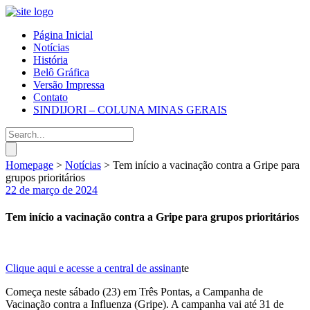
Página Inicial
Notícias
História
Belô Gráfica
Versão Impressa
Contato
SINDIJORI – COLUNA MINAS GERAIS
Homepage
>
Notícias
>
Tem início a vacinação contra a Gripe para
grupos prioritários
22 de março de 2024
Tem início a vacinação contra a Gripe para grupos prioritários
Clique aqui e acesse a central de assinan
te
Começa neste sábado (23) em Três Pontas, a Campanha de
Vacinação contra a Influenza (Gripe). A campanha vai até 31 de